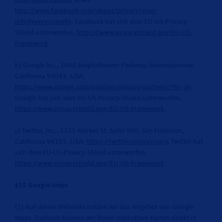
other#applications
sowie
http://www.facebook.com/about/privacy/your-
info#everyoneinfo
. Facebook hat sich dem EU-US-Privacy-
Shield unterworfen,
https://www.privacyshield.gov/EU-US-
Framework
.
b) Google Inc., 1600 Amphitheater Parkway, Mountainview,
California 94043, USA;
https://www.google.com/policies/privacy/partners/?hl=de
.
Google hat sich dem EU-US-Privacy-Shield unterworfen,
https://www.privacyshield.gov/EU-US-Framework
.
c) Twitter, Inc., 1355 Market St, Suite 900, San Francisco,
California 94103, USA;
https://twitter.com/privacy
. Twitter hat
sich dem EU-US-Privacy-Shield unterworfen,
https://www.privacyshield.gov/EU-US-Framework
.
§15 Google Maps
(1) Auf dieser Webseite nutzen wir das Angebot von Google
Maps. Dadurch können wir Ihnen interaktive Karten direkt in