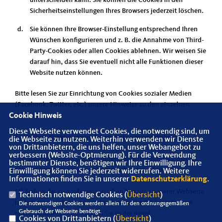
unterscheiden kann. Sie können die Cookies in den
Sicherheitseinstellungen Ihres Browsers jederzeit löschen.
Sie können Ihre Browser-Einstellung entsprechend Ihren
Wünschen konfigurieren und z. B. die Annahme von Third-
Party-Cookies oder allen Cookies ablehnen. Wir weisen Sie
darauf hin, dass Sie eventuell nicht alle Funktionen dieser
Website nutzen können.
Bitte lesen Sie zur Einrichtung von Cookies sozialer Medien
(Facebook, Twitter, etc.) unsere Hinweise zu den einzelnen
Cookie Hinweis
Drittanbietern.
Diese Webseite verwendet Cookies, die notwendig sind, um
§4 Weitere Funktionen und Angebote unserer Webseite
die Webseite zu nutzen. Weiterhin verwenden wir Dienste
von Drittanbietern, die uns helfen, unser Webangebot zu
verbessern (Website-Optmierung). Für die Verwendung
Die Senioren Union S-Z, CDU-Kreisgeschäftsstelle S-Z bietet
bestimmter Dienste, benötigen wir Ihre Einwilligung. Ihre
Möglichkeiten zur Kommunikation über das Internet an.
Einwilligung können Sie jederzeit widerrufen. Weitere
Informationen finden Sie in unserer
Datenschutzerklärung
.
(1) Neben der rein informatorischen Nutzung unserer Webseite
Technisch notwendige Cookies (
Übersicht
)
bieten wir verschiedene Leistungen an, die Sie bei Interesse
Die notwendigen Cookies werden allein für den ordnungsgemäßen
Gebrauch der Webseite benötigt.
nutzen können. Dazu müssen Sie in der Regel
Cookies von Drittanbietern (
Übersicht
)