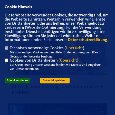
30.06.2025
Cookie Hinweis
Hitzeschutz ist Pflicht
Diese Webseite verwendet Cookies, die notwendig sind, um
die Webseite zu nutzen. Weiterhin verwenden wir Dienste
von Drittanbietern, die uns helfen, unser Webangebot zu
verbessern (Website-Optmierung). Für die Verwendung
bestimmter Dienste, benötigen wir Ihre Einwilligung. Ihre
Einwilligung können Sie jederzeit widerrufen. Weitere
Informationen finden Sie in unserer
Datenschutzerklärung
.
Technisch notwendige Cookies (
Übersicht
)
Die notwendigen Cookies werden allein für den ordnungsgemäßen
Gebrauch der Webseite benötigt.
Cookies von Drittanbietern (
Übersicht
)
Zur Optimierung unserer Webseite binden wir Dienste und Angebote
von Drittanbietern ein.
Alle akzeptieren
Auswahl speichern
23.04.2025
Altersdiskriminierung – ein unterschätztes
Problem