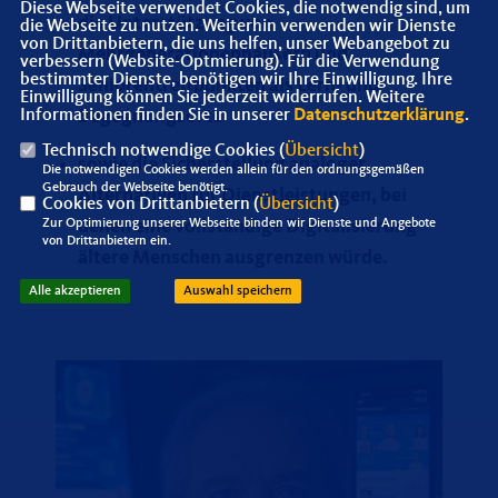
Diese Webseite verwendet Cookies, die notwendig sind, um
die Unterstützung von
die Webseite zu nutzen. Weiterhin verwenden wir Dienste
von Drittanbietern, die uns helfen, unser Webangebot zu
Mehrgenerationenhäusern und
verbessern (Website-Optmierung). Für die Verwendung
bestimmter Dienste, benötigen wir Ihre Einwilligung. Ihre
Seniorentreffpunkten als Lern- und
Einwilligung können Sie jederzeit widerrufen. Weitere
Begegnungsorte
Informationen finden Sie in unserer
Datenschutzerklärung
.
Technisch notwendige Cookies (
Übersicht
)
sowie
die Sicherstellung analoger
Die notwendigen Cookies werden allein für den ordnungsgemäßen
Gebrauch der Webseite benötigt.
Alternativen für Dienstleistungen, bei
Cookies von Drittanbietern (
Übersicht
)
denen eine vollständige Digitalisierung
Zur Optimierung unserer Webseite binden wir Dienste und Angebote
von Drittanbietern ein.
ältere Menschen ausgrenzen würde
.
Alle akzeptieren
Auswahl speichern