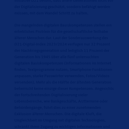
Initiative D21 betont, dass ältere Generationen nicht vor
der Digitalisierung geschützt, sondern befähigt werden
müssen, mit dem Wandel Schritt zu halten.
Die mangelnden digitalen Basiskompetenzen stellen ein
erhebliches Problem für die gesellschaftliche Teilhabe
älterer Menschen dar. Laut der Sonderauswertung des
D21-Digital-Index 2023/2024 verfügen nur 32 Prozent
der Nachkriegsgeneration und lediglich 11 Prozent der
Generation bis 1945 über alle fünf untersuchten
digitalen Basiskompetenzen (Informationen im Internet
finden, Textprogramme nutzen, Smartphone-Funktionen
anpassen, starke Passwörter verwenden, Fotos/Videos
versenden). Mehr als die Hälfte der ältesten Generation
beherrscht keine einzige dieser Kompetenzen. Angesichts
der fortschreitenden Digitalisierung vieler
Lebensbereiche, wie Bankgeschäfte, Arzttermine oder
Behördengänge, führt dies zu einer zunehmenden
Exklusion älterer Menschen. Die digitale Kluft, die
Ungleichheit im Umgang mit digitalen Technologien,
schränkt ihren Zugang zu wichtigen Informationen und