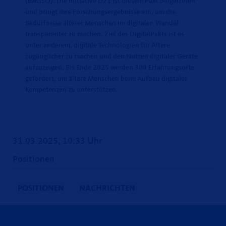
(BAGSO). Die Initiative D21 ist diesem Pakt beigetreten
und bringt ihre Forschungsergebnisse ein, um die
Bedürfnisse älterer Menschen im digitalen Wandel
transparenter zu machen. Ziel des DigitalPakts ist es
unter anderem, digitale Technologien für Ältere
zugänglicher zu machen und den Nutzen digitaler Geräte
aufzuzeigen. Bis Ende 2025 werden 300 Erfahrungsorte
gefördert, um ältere Menschen beim Aufbau digitaler
Kompetenzen zu unterstützen.
31.03.2025, 10:33 Uhr
Positionen
POSITIONEN
NACHRICHTEN